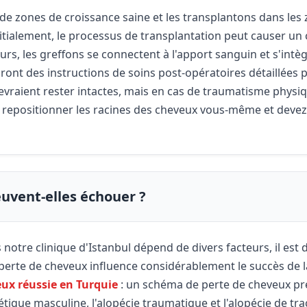
 de zones de croissance saine et les transplantons dans les
nitialement, le processus de transplantation peut causer un
ours, les greffons se connectent à l'apport sanguin et s'intè
ront des instructions de soins post-opératoires détaillées p
s devraient rester intactes, mais en cas de traumatisme phy
e repositionner les racines des cheveux vous-même et dev
uvent-elles échouer ?
otre clinique d'Istanbul dépend de divers facteurs, il est d
 perte de cheveux influence considérablement le succès de 
eux réussie en Turquie
: un schéma de perte de cheveux pré
que masculine, l'alopécie traumatique et l'alopécie de trac